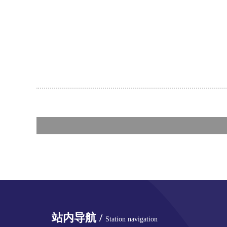
站内导航 /
Station navigation