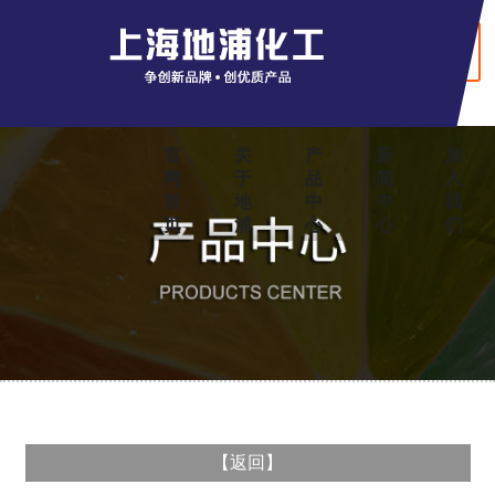
+ English
官
关
产
新
加
网
于
品
闻
入
首
地
中
中
我
页
浦
心
心
们
【
返回
】