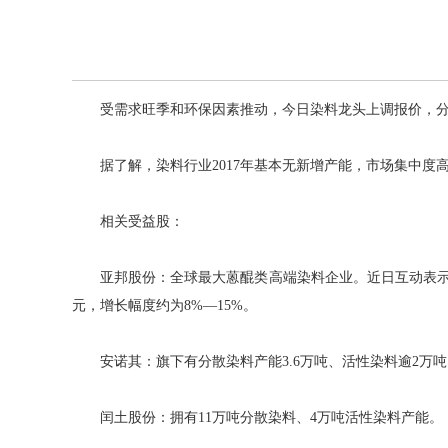
受需求旺季和环保因素推动，今日染料龙头上调报价，分散黑EC
据了解，染料行业2017年基本无新增产能，市场集中度高
相关受益股：
亚邦股份：全球最大蒽醌类高端染料企业。近日互动表示，鉴
元，增长幅度约为8%—15%。
安诺其：旗下有分散染料产能3.6万吨、活性染料逾2万吨
闰土股份：拥有11万吨分散染料、4万吨活性染料产能。