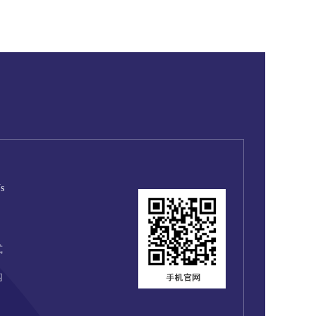
s
式
购