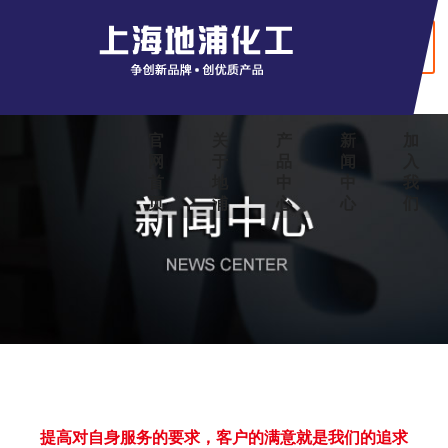
+ English
官
关
产
新
加
网
于
品
闻
入
首
地
中
中
我
页
浦
心
心
们
提高对自身服务的要求，客户的满意就是我们的追求